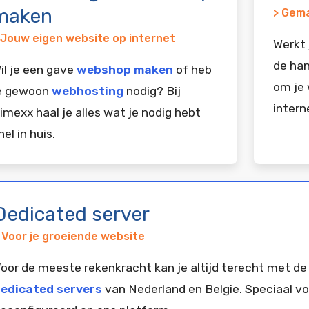
maken
> Gema
 Jouw eigen website op internet
Werkt 
de han
il je een gave
webshop maken
of heb
om je 
e gewoon
webhosting
nodig? Bij
intern
imexx haal je alles wat je nodig hebt
nel in huis.
Dedicated server
 Voor je groeiende website
oor de meeste rekenkracht kan je altijd terecht met de
edicated servers
van Nederland en Belgie. Speciaal vo