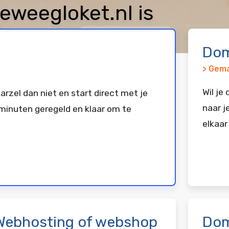
weegloket.nl is
keerd bij
Vimexx
Dom
> Gema
Wil je
arzel dan niet en start direct met je
naar j
minuten geregeld en klaar om te
elkaar
Webhosting of webshop
Dom