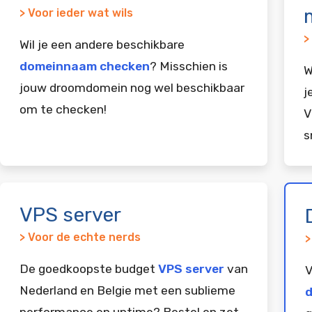
> Voor ieder wat wils
>
Wil je een andere beschikbare
domeinnaam checken
? Misschien is
W
jouw droomdomein nog wel beschikbaar
j
om te checken!
V
s
VPS server
> Voor de echte nerds
>
De goedkoopste budget
VPS server
van
V
Nederland en Belgie met een sublieme
d
performance en uptime? Bestel en zet